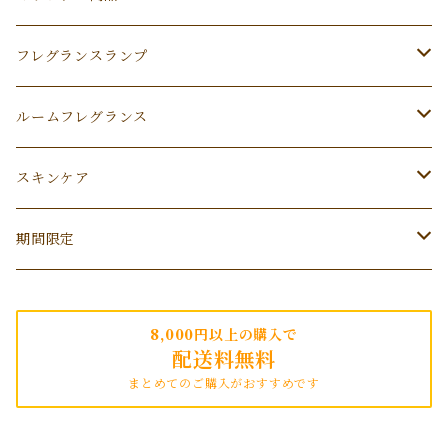
フレグランスランプ
ランプ
ルームフレグランス
L
アシュレイ＆バーウッドオイル
ディフューザー
スキンケア
S
木と果
消耗品
サシェ
みどり繭
期間限定
香の詩
季節のオススメ
オーキッドビューティー
クリスマス限定
8,000円以上の購入で
配送料無料
nesno
プレゼントにオススメ
まとめてのご購入がおすすめです