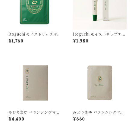
Itoguchi モイストリッチマス
Itoguchi モイストリップエッ
ク
センス（リップ美容液）
¥1,760
¥1,980
みどりまゆ バランシングマス
みどりまゆ バランシングマス
ク 7枚入り
ク 1枚入り
¥4,400
¥660