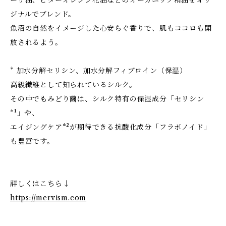
ーザ油、ビターオレンジ花油などのオーガニック精油をオリ
ジナルでブレンド。
魚沼の自然をイメージした心安らぐ香りで、肌もココロも開
放されるよう。
* 加水分解セリシン、加水分解フィブロイン（保湿）
高級繊維として知られているシルク。
その中でもみどり繭は、シルク特有の保湿成分「セリシン
*¹」や、
エイジングケア*²が期待できる抗酸化成分「フラボノイド」
も豊富です。
詳しくはこちら↓
https://mervism.com