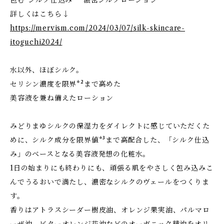
包む“シルク仕込み” 濃密シルクローション
詳しくはこちら↓
https://mervism.com/2024/03/07/silk-skincare-
itoguchi2024/
水以外、ほぼシルク。
セリシン濃度を限界*²まで高めた
美容液を兼ね備えたローション
みどりまゆシルクの保湿力をダイレクトに感じていただくた
めに、シルク成分を限界値*³まで高配合した、「シルク仕込
み」のベースとなる美容液発想の化粧水。
1日の始まりにも終わりにも、頑張る肌をやさしく包み込みこ
んでうるおいで満たし、濃密なシルクのヴェールをつくりま
す。
香りはアトラスシーダー樹皮油、オレンジ果実油、パルマロ