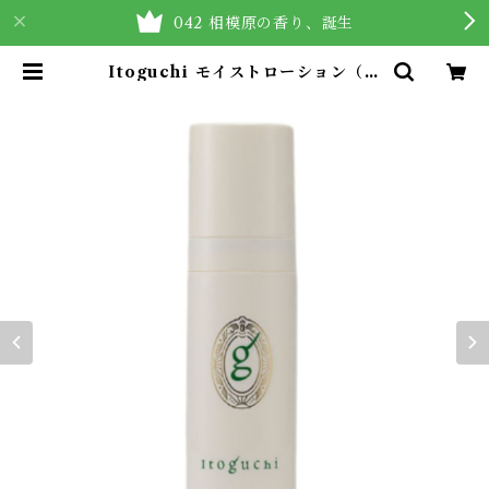
042 相模原の香り、誕生
Itoguchi モイストローション（化
粧水） | MeRvism