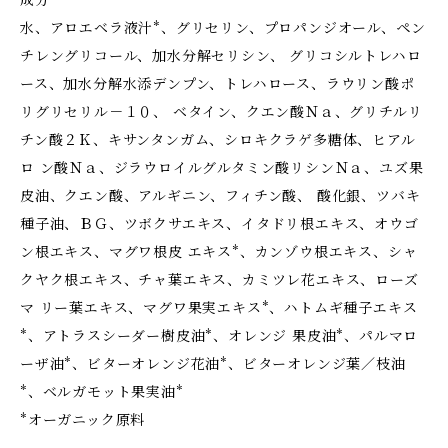
成分
水、アロエベラ液汁*、グリセリン、プロパンジオール、ペン
チレングリコール、加水分解セリシン、 グリコシルトレハロ
ース、加水分解水添デンプン、トレハロース、ラウリン酸ポ
リグリセリル－１０、 ベタイン、クエン酸Ｎａ、グリチルリ
チン酸２Ｋ、キサンタンガム、シロキクラゲ多糖体、ヒアル
ロ ン酸Ｎａ、ジラウロイルグルタミン酸リシンＮａ、ユズ果
皮油、クエン酸、アルギニン、フィチン酸、 酸化銀、ツバキ
種子油、ＢＧ、ツボクサエキス、イタドリ根エキス、オウゴ
ン根エキス、マグワ根皮 エキス*、カンゾウ根エキス、シャ
クヤク根エキス、チャ葉エキス、カミツレ花エキス、ローズ
マ リー葉エキス、マグワ果実エキス*、ハトムギ種子エキス
*、アトラスシーダー樹皮油*、オレンジ 果皮油*、パルマロ
ーザ油*、ビターオレンジ花油*、ビターオレンジ葉／枝油
*、ベルガモット果実油*
*オーガニック原料