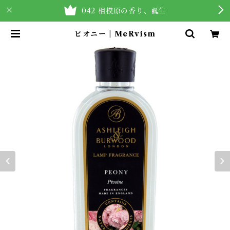
042 相模原の香り、誕生
ピオニー | MeRvism