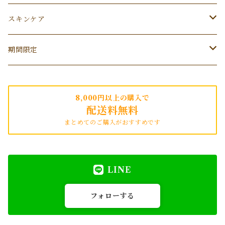
L
アシュレイ＆バーウッドオイル
ディフューザー
スキンケア
S
木と果
消耗品
サシェ
みどり繭
期間限定
香の詩
季節のオススメ
オーキッドビューティー
クリスマス限定
8,000円以上の購入で
配送料無料
nesno
プレゼントにオススメ
まとめてのご購入がおすすめです
LINE
フォローする