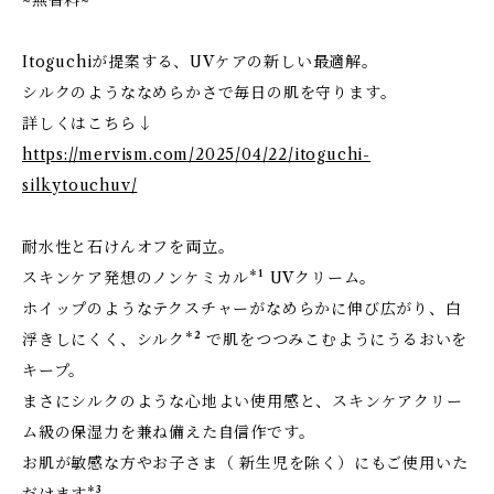
~無香料~
Itoguchiが提案する、UVケアの新しい最適解。
シルクのようななめらかさで毎日の肌を守ります。
詳しくはこちら↓
https://mervism.com/2025/04/22/itoguchi-
silkytouchuv/
耐水性と石けんオフを両立。
スキンケア発想のノンケミカル*¹ UVクリーム。
ホイップのようなテクスチャーがなめらかに伸び広がり、白
浮きしにくく、シルク*² で肌をつつみこむようにうるおいを
キープ。
まさにシルクのような心地よい使用感と、スキンケアクリー
ム級の保湿力を兼ね備えた自信作です。
お肌が敏感な方やお子さま（ 新生児を除く）にもご使用いた