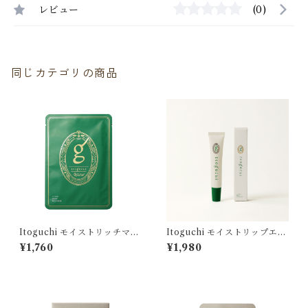
レビュー
(0)
同じカテゴリの商品
Itoguchi モイストリッチマス
Itoguchi モイストリップエッ
ク
センス（リップ美容液）
¥1,760
¥1,980