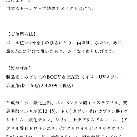
だけます*³。
自然なトーンアップ効果でメイク下地にも。
【ご使用方法】
パール粒2つ分を手のひらにとり、両ほほ、ひたい、あご、
鼻の5点に分けて置いたあと、ムラなくぬり広げます。
【製品詳細】
製品名：みどりまゆBODY & HAIR モイストUVスプレー
容量/価格：60g/2,420円（税込）
全成分：水、酸化亜鉛、ネオペンタン酸イソステアリル、安
息香酸アルキル(C12-15)、トリ( カプリル酸/ カプリン酸) グ
リセリル、酸化チタン、シリカ、セテアリルアルコール、(ア
クリル酸ヒドロキシエチル/アクリロイルジメチルタウリン