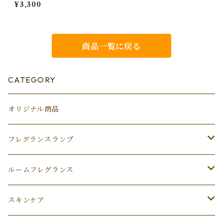
¥3,300
商品一覧に戻る
CATEGORY
オリジナル商品
フレグランスランプ
ランプ
ルームフレグランス
L
アシュレイ＆バーウッドオイル
ディフューザー
スキンケア