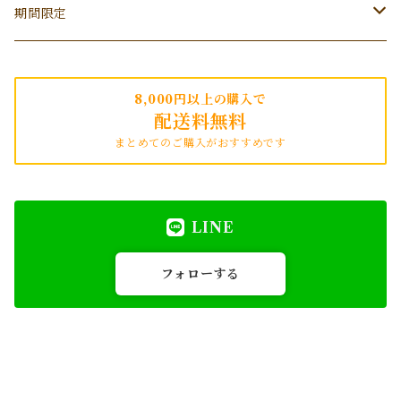
S
木と果
消耗品
サシェ
みどり繭
期間限定
香の詩
季節のオススメ
オーキッドビューティー
クリスマス限定
8,000円以上の購入で
配送料無料
nesno
プレゼントにオススメ
まとめてのご購入がおすすめです
LINE
フォローする