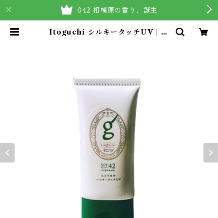
042 相模原の香り、誕生
Itoguchi シルキータッチUV | M
eRvism