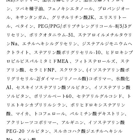
Na)コポリマー、加水分解セリシン、加水分解フィブロイ
ン、ツバキ種子油、フェノキシエタノール、プロパンジオー
ル、キサンタンガム、グリチルリチン酸2K、エリスリトー
ル、ベタイン、PEG/PPG/ポリブチレングリコール-8/5/3グ
リセリン、ポリクオタニウム-51、ステアロイルメチルタウリ
ンNa、エチルヘキシルグリセリン、ジステアルジモニウムヘ
クトライト、ステアリン酸ポリグリセリル-10、ヒドロキシプ
ロピルビスパルミタミドMEA 、フィトステロールズ、ステ
アリン酸、セラミドNP、スクワラン、(イソステアリン酸ポ
リグリセリル-2/ダイマージリノール酸)コポリマー、水酸化
Al、セスキイソステアリン酸ソルビタン、イソステアリン酸
ソルビタン、ポリソルベート60、セテアリルグルコシド、ト
リエトキシカプリリルシラン、ポリヒドロキシステアリン
酸、マイカ、トコフェロール、パルミチン酸デキストリン、
アクリレーツコポリマー、アルギニン、イソステアリン酸
PEG-20 ソルビタン、スルホコハク酸ジエチルヘキシル